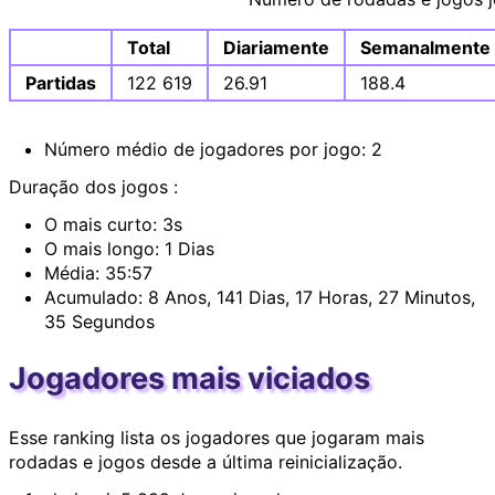
Total
Diariamente
Semanalmente
Partidas
122 619
26.91
188.4
Número médio de jogadores por jogo: 2
Duração dos jogos :
O mais curto: 3s
O mais longo: 1 Dias
Média: 35:57
Acumulado: 8 Anos, 141 Dias, 17 Horas, 27 Minutos,
35 Segundos
Jogadores mais viciados
Esse ranking lista os jogadores que jogaram mais
rodadas e jogos desde a última reinicialização.