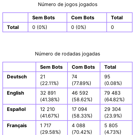
Número de jogos jogados
Sem Bots
Com Bots
Total
Total
0 (0%)
0 (0%)
0
Número de rodadas jogadas
Sem Bots
Com Bots
Total
Deutsch
21
74
95
(22.11%)
(77.89%)
(0.08%)
English
32 891
46 592
79 483
(41.38%)
(58.62%)
(64.82%)
Español
12 210
17 094
29 304
(41.67%)
(58.33%)
(23.9%)
Français
1 717
4 088
5 805
(29.58%)
(70.42%)
(4.73%)