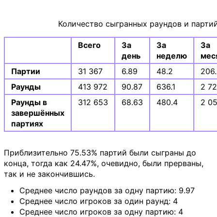
Количество сыгранных раундов и парти
Всего
За
За
За
день
неделю
мес
Партии
31 367
6.89
48.2
206
Раунды
413 972
90.87
636.1
2 7
Раунды в
312 653
68.63
480.4
2 0
завершённых
партиях
Приблизительно 75.53% партий были сыграны до
конца, тогда как 24.47%, очевидно, были прерваны,
так и не закончившись.
Среднее число раундов за одну партию: 9.97
Среднее число игроков за один раунд: 4
Среднее число игроков за одну партию: 4