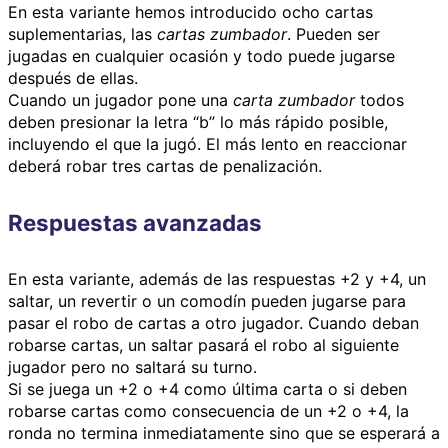
En esta variante hemos introducido ocho cartas
suplementarias, las
cartas zumbador
. Pueden ser
jugadas en cualquier ocasión y todo puede jugarse
después de ellas.
Cuando un jugador pone una
carta zumbador
todos
deben presionar la letra “b” lo más rápido posible,
incluyendo el que la jugó. El más lento en reaccionar
deberá robar tres cartas de penalización.
Respuestas avanzadas
En esta variante, además de las respuestas +2 y +4, un
saltar, un revertir o un comodín pueden jugarse para
pasar el robo de cartas a otro jugador. Cuando deban
robarse cartas, un saltar pasará el robo al siguiente
jugador pero no saltará su turno.
Si se juega un +2 o +4 como última carta o si deben
robarse cartas como consecuencia de un +2 o +4, la
ronda no termina inmediatamente sino que se esperará a