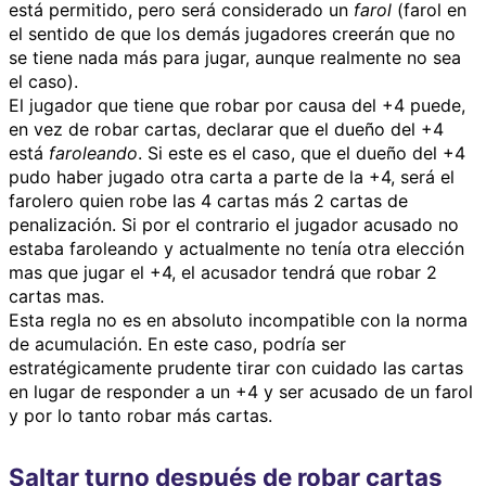
está permitido, pero será considerado un
farol
(farol en
el sentido de que los demás jugadores creerán que no
se tiene nada más para jugar, aunque realmente no sea
el caso).
El jugador que tiene que robar por causa del +4 puede,
en vez de robar cartas, declarar que el dueño del +4
está
faroleando
. Si este es el caso, que el dueño del +4
pudo haber jugado otra carta a parte de la +4, será el
farolero quien robe las 4 cartas más 2 cartas de
penalización. Si por el contrario el jugador acusado no
estaba faroleando y actualmente no tenía otra elección
mas que jugar el +4, el acusador tendrá que robar 2
cartas mas.
Esta regla no es en absoluto incompatible con la norma
de acumulación. En este caso, podría ser
estratégicamente prudente tirar con cuidado las cartas
en lugar de responder a un +4 y ser acusado de un farol
y por lo tanto robar más cartas.
Saltar turno después de robar cartas