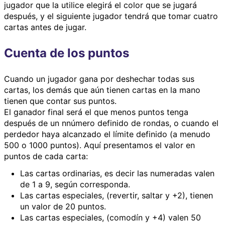
jugador que la utilice elegirá el color que se jugará
después, y el siguiente jugador tendrá que tomar cuatro
cartas antes de jugar.
Cuenta de los puntos
Cuando un jugador gana por deshechar todas sus
cartas, los demás que aún tienen cartas en la mano
tienen que contar sus puntos.
El ganador final será el que menos puntos tenga
después de un nnúmero definido de rondas, o cuando el
perdedor haya alcanzado el límite definido (a menudo
500 o 1000 puntos). Aquí presentamos el valor en
puntos de cada carta:
Las cartas ordinarias, es decir las numeradas valen
de 1 a 9, según corresponda.
Las cartas especiales, (revertir, saltar y +2), tienen
un valor de 20 puntos.
Las cartas especiales, (comodín y +4) valen 50