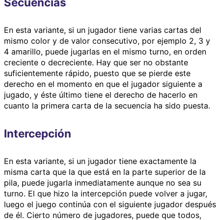
Secuencias
En esta variante, si un jugador tiene varias cartas del
mismo color y de valor consecutivo, por ejemplo 2, 3 y
4 amarillo, puede jugarlas en el mismo turno, en orden
creciente o decreciente. Hay que ser no obstante
suficientemente rápido, puesto que se pierde este
derecho en el momento en que el jugador siguiente a
jugado, y éste último tiene el derecho de hacerlo en
cuanto la primera carta de la secuencia ha sido puesta.
Intercepción
En esta variante, si un jugador tiene exactamente la
misma carta que la que está en la parte superior de la
pila, puede jugarla inmediatamente aunque no sea su
turno. El que hizo la intercepción puede volver a jugar,
luego el juego continúa con el siguiente jugador después
de él. Cierto número de jugadores, puede que todos,