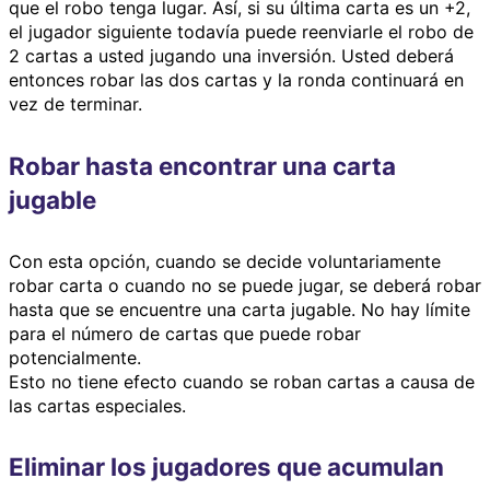
que el robo tenga lugar. Así, si su última carta es un +2,
el jugador siguiente todavía puede reenviarle el robo de
2 cartas a usted jugando una inversión. Usted deberá
entonces robar las dos cartas y la ronda continuará en
vez de terminar.
Robar hasta encontrar una carta
jugable
Con esta opción, cuando se decide voluntariamente
robar carta o cuando no se puede jugar, se deberá robar
hasta que se encuentre una carta jugable. No hay límite
para el número de cartas que puede robar
potencialmente.
Esto no tiene efecto cuando se roban cartas a causa de
las cartas especiales.
Eliminar los jugadores que acumulan