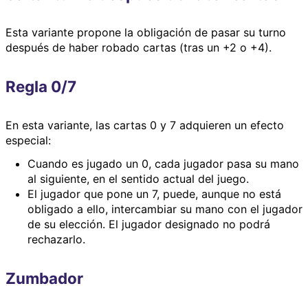
Esta variante propone la obligación de pasar su turno
después de haber robado cartas (tras un +2 o +4).
Regla 0/7
En esta variante, las cartas 0 y 7 adquieren un efecto
especial:
Cuando es jugado un 0, cada jugador pasa su mano
al siguiente, en el sentido actual del juego.
El jugador que pone un 7, puede, aunque no está
obligado a ello, intercambiar su mano con el jugador
de su elección. El jugador designado no podrá
rechazarlo.
Zumbador