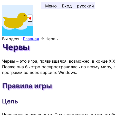
Перейти к содержимому ↓
Меню
Вход
русский
Вы здесь:
Главная
→ Червы
Червы
Червы – это игра, появившаяся, возможно, в конце XI
Позже она быстро распространилась по всему миру, в 
программ во всех версиях Windows.
Правила игры
Цель
Цель игры очень проста. Она заключается в том, что