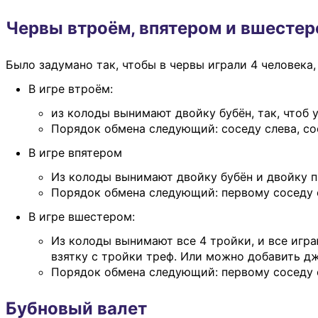
Червы втроём, впятером и вшесте
Было задумано так, чтобы в червы играли 4 человек
В игре втроём:
из колоды вынимают двойку бубён, так, чтоб у
Порядок обмена следующий: соседу слева, со
В игре впятером
Из колоды вынимают двойку бубён и двойку пи
Порядок обмена следующий: первому соседу с
В игре вшестером:
Из колоды вынимают все 4 тройки, и все игра
взятку с тройки треф. Или можно добавить д
Порядок обмена следующий: первому соседу сл
Бубновый валет