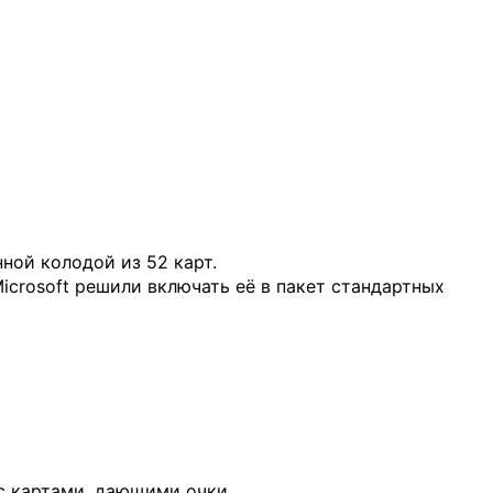
нной колодой из 52 карт.
Microsoft решили включать её в пакет стандартных
 с картами, дающими очки.