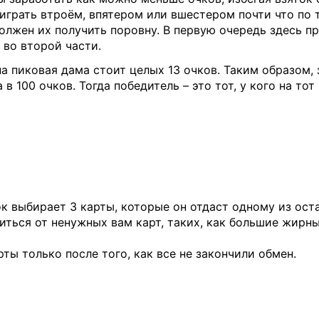
грать втроём, впятером или вшестером почти что по т
олжен их получить поровну. В первую очередь здесь п
 во второй части.
на пиковая дама стоит целых 13 очков. Таким образом
в 100 очков. Тогда победитель – это тот, у кого на то
к выбирает 3 карты, которые он отдаст одному из ост
виться от ненужных вам карт, таких, как большие жирн
ты только после того, как все не закончили обмен.