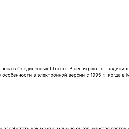
X века в Соединённых Штатах. В неё играют с традицио
особенности в электронной версии с 1995 г., когда в 
бы заработать как можно меньше очков, избегая взяток